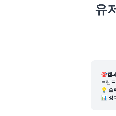
유저
🎯캠페
브랜드
💡 
솔
📊 
성