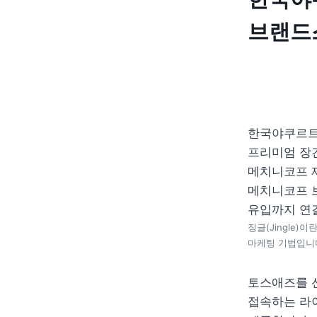
브랜드
한국야쿠르트
프리미엄 장건
메치니코프 
메치니코프 브
징글(Jingle
마케팅 기법입니
토스애즈를 선
접속하는 라이