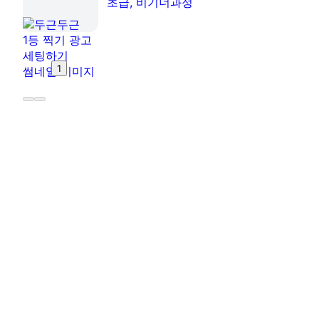
초급, 비기너과정
1