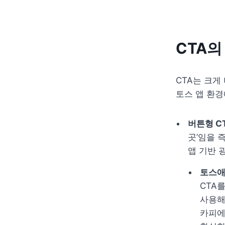
CTA의
CTA는 크게
토스 앱 환경
버튼형 C
곳’임을 
앱 기반 
토스애
CTA를
사용해
카피에